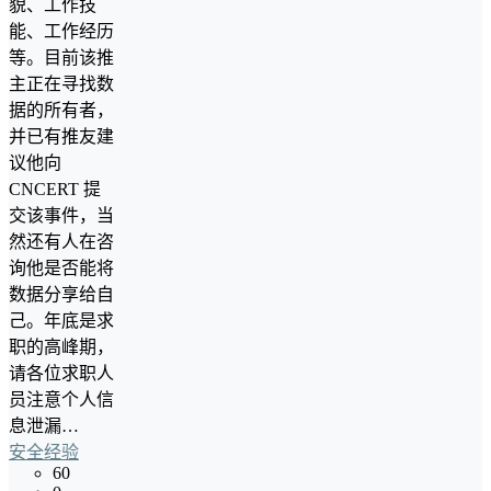
貌、工作技
能、工作经历
等。目前该推
主正在寻找数
据的所有者，
并已有推友建
议他向
CNCERT 提
交该事件，当
然还有人在咨
询他是否能将
数据分享给自
己。年底是求
职的高峰期，
请各位求职人
员注意个人信
息泄漏…
安全经验
60