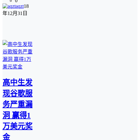
0
aqzt
18
年12月31日
高中生发
现谷歌服
务严重漏
洞 赢得1
万美元奖
金