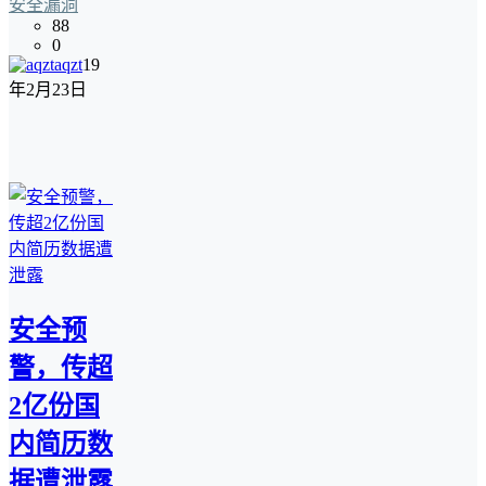
安全漏洞
88
0
aqzt
19
年2月23日
安全预
警，传超
2亿份国
内简历数
据遭泄露