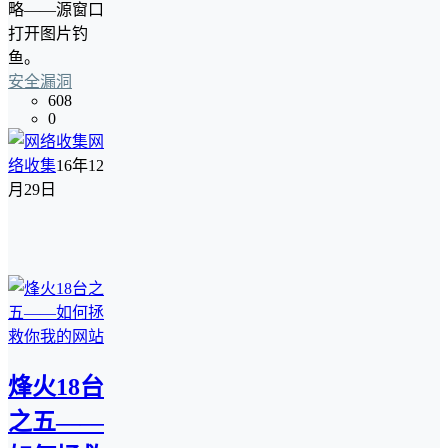
略――源窗口
打开图片钓
鱼。
安全漏洞
608
0
网
络收集
16年12
月29日
烽火18台
之五――