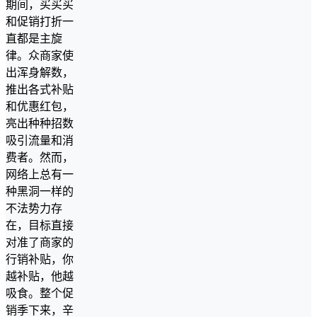
期间，买买买
和促销打折一
直都是主旋
律。众商家使
出浑身解数，
推出各式补贴
和优惠红包，
亮出种种招数
吸引流量和消
费者。然而，
网络上总有一
种黑洞一样的
不法势力存
在，目标直接
对准了商家的
行销补贴，你
越补贴，他越
吸食。整个促
销季下来，辛