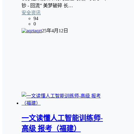
钞 - 回流” 美梦破碎 长…
安全资讯
94
0
aqzt
25年4月12日
一文读懂人工智能训练师-
高级 报考（福建）