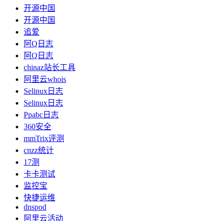
开源中国
开源中国
追爱
阿Q日志
阿Q日志
chinaz站长工具
阿里云whois
Selinux日志
Selinux日志
Ppabc日志
360安全
mmTrix评测
cnzz统计
17测
卡卡测试
监控宝
快捷运维
dnspod
阿里云活动