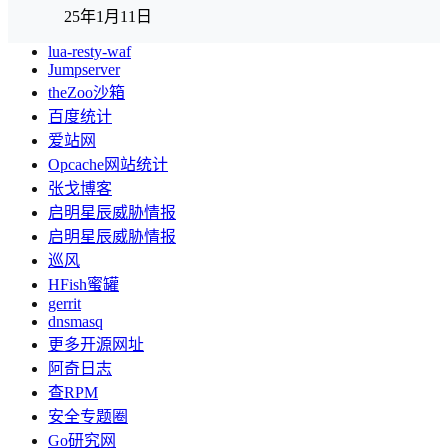
25年1月11日
lua-resty-waf
Jumpserver
theZoo沙箱
百度统计
爱站网
Opcache网站统计
张戈博客
启明星辰威胁情报
启明星辰威胁情报
巡风
HFish蜜罐
gerrit
dnsmasq
更多开源网址
阿奇日志
查RPM
安全专题圈
Go研究网