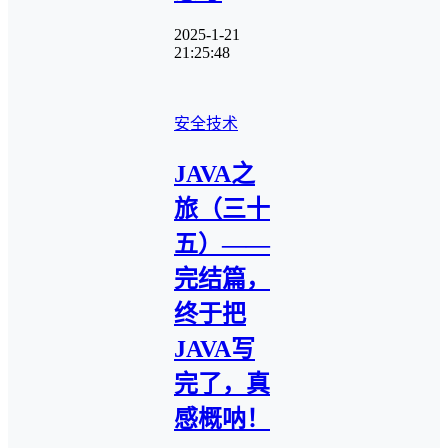
2025-1-21
21:25:48
安全技术
JAVA之
旅（三十
五）——
完结篇，
终于把
JAVA写
完了，真
感概呐！