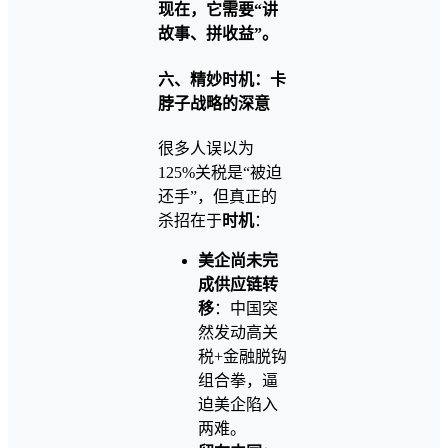
现在，它需要“讲
故事、拼收益”。
六、精妙时机：卡
脖子战略的深意
很多人误以为
125%关税是“被迫
还手”，但真正的
杀招在于
时机
：
美企尚未完
成供应链转
移
：中国突
然发动高关
税+金融脱钩
组合拳，逼
迫美企陷入
两难。