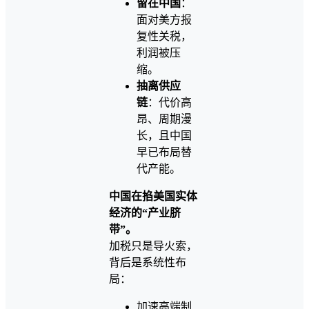
留在中国
：
面对美方报
复性关税，
利润被压
缩。
抽离供应
链
：代价高
昂、周期漫
长，且中国
早已布局替
代产能。
中国在掐美国实体
经济的“产业脐
带”。
加税只是导火索，
背后是系统性布
局：
加速高端制