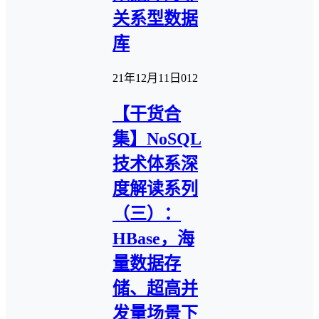
关系型数据
库
21年12月11日
0
12
【干货合
集】NoSQL
技术体系深
度解读系列
（三）：
HBase，海
量数据存
储、超高并
发量场景下