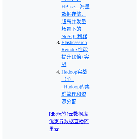
HBase，海量
数据存储、
超高并发量
场景下的
NoSQL利器
Elasticsearch
Reindex性能
提升10倍+实
战
Hadoop实战
（4）
_Hadoop的集
群管理和资
源分配
[db:标签]
云数据库
优惠券
数据
直播
阿
里云