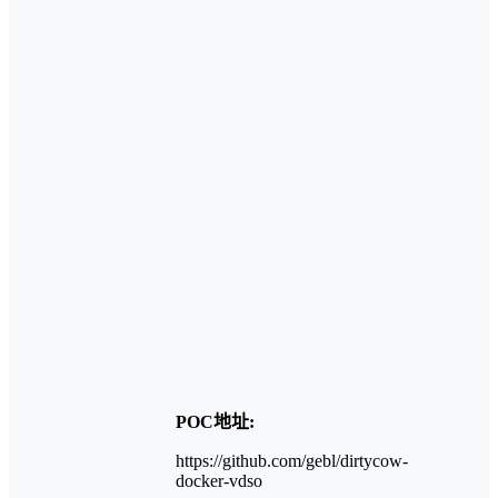
POC地址:
https://github.com/gebl/dirtycow-
docker-vdso