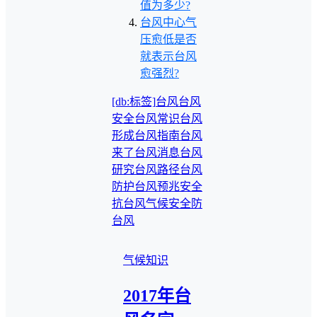
值为多少?
台风中心气
压愈低是否
就表示台风
愈强烈?
[db:标签]
台风
台风
安全
台风常识
台风
形成
台风指南
台风
来了
台风消息
台风
研究
台风路径
台风
防护
台风预兆
安全
抗台风
气候安全
防
台风
气候知识
2017年台