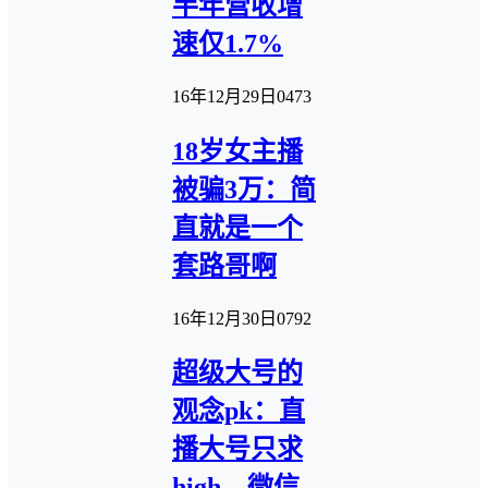
半年营收增
速仅1.7%
16年12月29日
0
473
18岁女主播
被骗3万：简
直就是一个
套路哥啊
16年12月30日
0
792
超级大号的
观念pk：直
播大号只求
high，微信