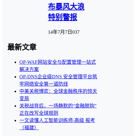
布暴风大浪
特别警报
14年7月7日
0
37
最新文章
OP-WAF网站安全与配置管理一站式
解决方案
OP-DNS企业级DNS 安全管理平台筑
牢网络安全第一道防线
中美关税博弈：全球金融秩序的惊天
变局
关税战背后，一场静默的“金融脱钩”
正在改写全球规则
一文读懂人工智能训练师-高级 报考
（福建）