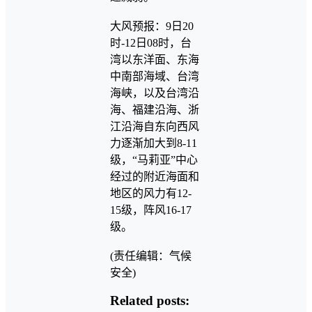
大风预报：9日20
时-12日08时，台
湾以东洋面、东海
中南部海域、台湾
海峡，以及台湾沿
海、福建沿海、浙
江沿海自东向西风
力逐渐加大到8-11
级，“马莉亚”中心
经过的附近海面和
地区的风力有12-
15级，阵风16-17
级。
(责任编辑：气候
安全)
Related posts: