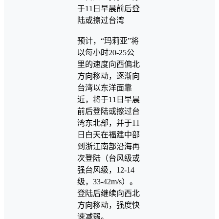
预计，“玛莉亚”将
以每小时20-25公
里的速度向西偏北
方向移动，逐渐向
台湾以东洋面靠
近，将于11日早晨
前后登陆或擦过台
湾东北部，并于11
日白天在福建中部
到浙江南部沿海再
次登陆（台风级或
强台风级，12-14
级，33-42m/s）。
登陆后继续向西北
方向移动，强度快
速减弱。