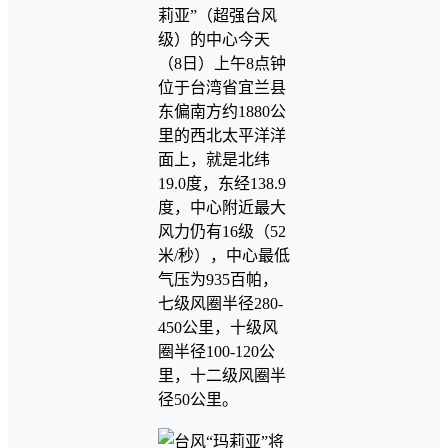
莉亚”（超强台风
级）的中心今天
（8日）上午8点钟
位于台湾省宜兰县
东偏南方约1880公
里的西北太平洋洋
面上，就是北纬
19.0度，东经138.9
度，中心附近最大
风力仍有16级（52
米/秒），中心最低
气压为935百帕，
七级风圈半径280-
450公里，十级风
圈半径100-120公
里，十二级风圈半
径50公里。