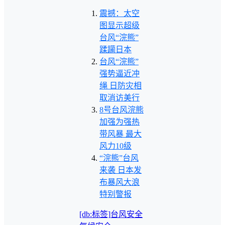
震撼：太空
图显示超级
台风“浣熊”
蹂躏日本
台风“浣熊”
强势逼近冲
绳 日防灾相
取消访美行
8号台风浣熊
加强为强热
带风暴 最大
风力10级
“浣熊”台风
来袭 日本发
布暴风大浪
特别警报
[db:标签]
台风
安全