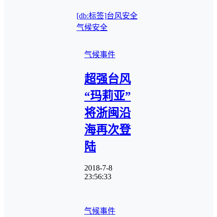
[db:标签]
台风
安全
气候安全
气候事件
超强台风
“玛莉亚”
将浙闽沿
海再次登
陆
2018-7-8
23:56:33
气候事件