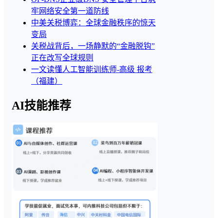
牢网络安全第一道防线
中美关税博弈：全球金融秩序的惊天
变局
关税战背后，一场静默的“金融脱钩”
正在改写全球规则
一文读懂人工智能训练师-高级 报考
（福建）
AI技能推荐