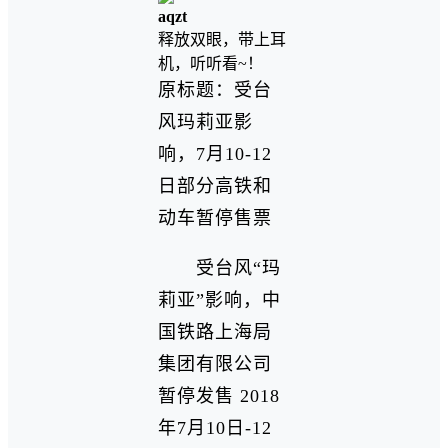
aqzt
释放双眼，带上耳
机，听听看~！
原标题：受台
风玛莉亚影
响，7月10-12
日部分高铁和
动车暂停售票
受台风“玛
莉亚”影响，中
国铁路上海局
集团有限公司
暂停发售 2018
年7月10日-12