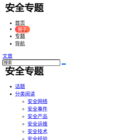
首页
圈子
专题
导航
文章
话题
分类阅读
安全网络
安全事件
安全产品
安全运维
安全技术
安全经验