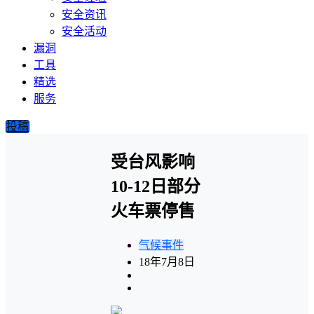
安全资讯
安全活动
漏洞
工具
精选
服务
投稿
受台风影响
10-12日部分
火车票停售
气候事件
18年7月8日