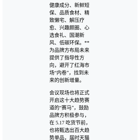
健康成分、新鲜短
保、品质食材、精
致懒宅、解压疗
愈、兴趣颇圈、心
选食礼、国潮新
风、低碳环保。**
为品牌方布局未来
提供了指导性方
向，避开了红海市
场“内卷”，找到未
来的创新增量。
会议现场也将正式
开启这十大趋势赛
道的“赛马”，鼓励
品牌方积极参与，
在 5.17 吃货节前，
也将甄选出百大趋
势单品，届时天猫