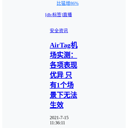
比猛增86%
[db:标签]
直播
安全资讯
AirTag机
场实测：
各项表现
优异 只
有1个场
景下无法
生效
2021-7-15
11:36:11