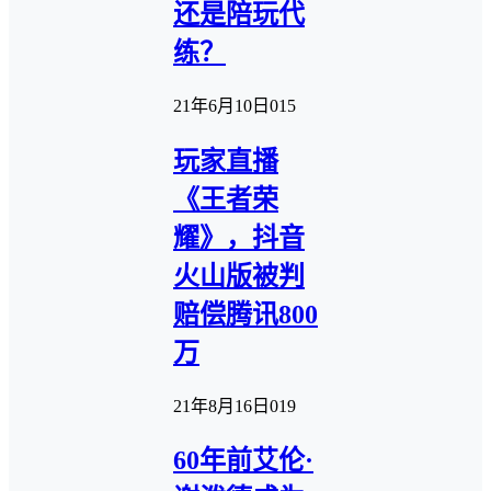
还是陪玩代
练？
21年6月10日
0
15
玩家直播
《王者荣
耀》，抖音
火山版被判
赔偿腾讯800
万
21年8月16日
0
19
60年前艾伦·