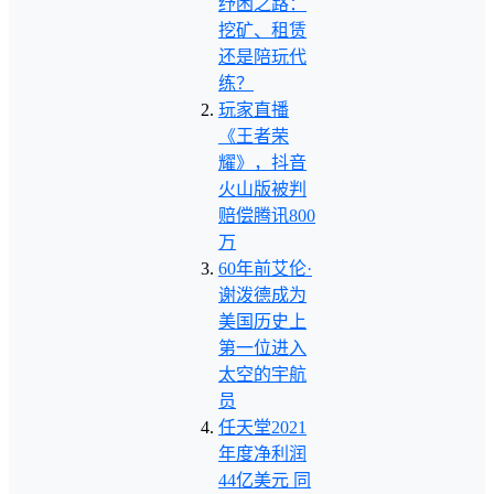
纾困之路：
挖矿、租赁
还是陪玩代
练？
玩家直播
《王者荣
耀》，抖音
火山版被判
赔偿腾讯800
万
60年前艾伦·
谢泼德成为
美国历史上
第一位进入
太空的宇航
员
任天堂2021
年度净利润
44亿美元 同