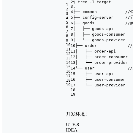
2$ tree -I target
1
3.
2
4├── common //公共模块 
3
5├── config-server //分
4
5
6├── goods //商
6
7│ ├── goods-api //实
7
8│ ├── goods-consumer 
8
9│ └── goods-provider 
9
10
10├── order //
11
11│ ├── order-api //
12
12│ ├── order-consumer 
13
14
13│ └── order-provider 
15
14└── user //
16
15 ├── user-api //实
17
16 ├── user-consumer /
18
19
17 └── user-provider /
18
19
开发环境：
UTF-8
IDEA