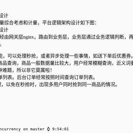
量综合考虑和计量，平台逻辑架构设计如下图：
经由网关层nginx，路由到业务层，业务层通过业务逻辑判断，
。
单性能，可以处理秒抢，或者异步处理一些事情，如送下单后优惠券
ch，可优化商品查询，商品一般数据量比较大，用户经常模糊查询，近
能解决这种难题，所以非它莫属啦！
化订单列表。后台订单经常按照时间查询订单列表。
存管理，以免在秒抢时，出现多用户同时抢到同一商品的情况。
ncurrency on master ⌚ 9:54:01