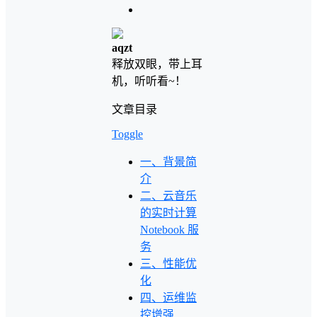
aqzt
释放双眼，带上耳
机，听听看~！
文章目录
Toggle
一、背景简
介
二、云音乐
的实时计算
Notebook 服
务
三、性能优
化
四、运维监
控增强