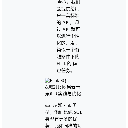
block，我们
会提供给用
户一套标准
的 API，通
过 API 就可
以进行个性
化的开发，
类似一个有
限条件下的
Flink 的 jar
包任务。
source 和 sink 类
型，他们比纯 SQL
类型有更多的优
势，比如同样的功