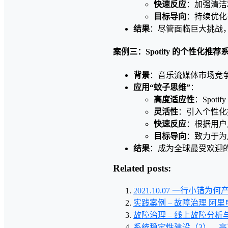
快速反应
：加强清洁
目标导向
：持续优化
结果
：尽管面临巨大挑战，A
案例三：Spotify 的个性化推荐
背景
：音乐流媒体市场竞
应用“蚊子思维”
：
高度适应性
：Spo
灵活性
：引入个性化
快速反应
：根据用户
目标导向
：致力于为
结果
：成为全球最受欢迎
Related posts:
2021.10.07 一行小错
实践案例 – 故障治理 
故障治理 – 线上故障分
系统稳定性建设（3） –