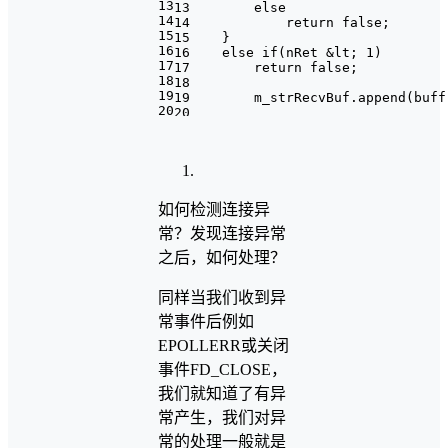
13
13 else
14
14 return false;
15
15 }
16
16 else if(nRet &lt; 1)
17
17 return false;
18
18
19
19 m_strRecvBuf.append(buff,
20
20
21
21 ::Sleep(1);
22
22 }
23
23
24
24 return true;
25
25}
26
26
如何检测连接异
常？发现连接异常
之后，如何处理？
同样当我们收到异
常事件后例如
EPOLLERR或关闭
事件FD_CLOSE，
我们就知道了有异
常产生，我们对异
常的处理一般就是