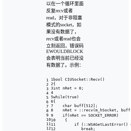
以在一个循环里面
反复recv或者
read，对于非阻塞
模式的socket，如
果没有数据了，
recv或者read也会
立刻返回，错误码
EWOULDBLOCK
会表明当前已经没
有数据了。示例：
1bool CIUSocket::Recv()
1
2{
2
3int nRet = 0;
3
4
4
5while(true)
5
6{
6
7 char buff[512];
7
8 nRet = ::recv(m_hSocket, buff
8
9
9 if(nRet == SOCKET_ER
10
10 {
11
11 if (::WSAGetLastError() ==
12
12 break;