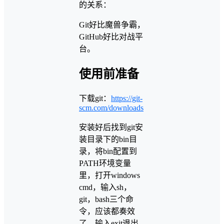
的关系：
Git好比魔兽争霸，
GitHub好比对战平
台。
使用前准备
下载git：
https://git-
scm.com/downloads
安装好后找到git安
装目录下的bin目
录，将bin配置到
PATH环境变量
里，打开windows
cmd，输入sh，
git，bash三个命
令，应该都奏效
了，输入exit退出