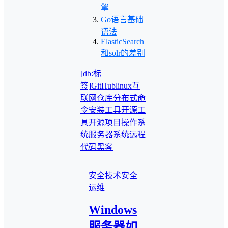
擎
Go语言基础
语法
ElasticSearch
和solr的差别
[db:标
签]
GitHub
linux
互
联网
仓库
分布式
命
令
安装
工具
开源工
具
开源项目
操作系
统
服务器
系统
远程
代码
黑客
安全技术
安全
运维
Windows
服务器如