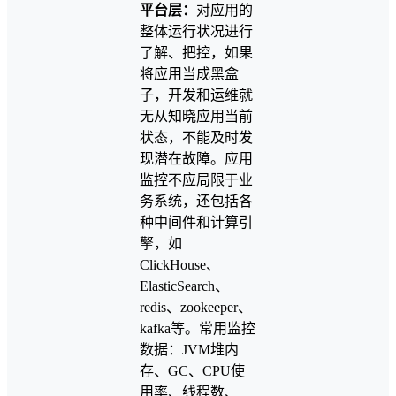
平台层：
对应用的
整体运行状况进行
了解、把控，如果
将应用当成黑盒
子，开发和运维就
无从知晓应用当前
状态，不能及时发
现潜在故障。应用
监控不应局限于业
务系统，还包括各
种中间件和计算引
擎，如
ClickHouse、
ElasticSearch、
redis、zookeeper、
kafka等。常用监控
数据：JVM堆内
存、GC、CPU使
用率、线程数、